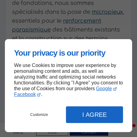
de fondations, nous sommes
spécialisés dans la pose de
micropieux
,
essentiels pour le
renforcement
parasismique
des bâtiments existants
et la construction sur des terrains
difficiles. Nous proposons également
Your privacy is our priority
des solutions d
'application de résine
pour l'étanchéité de réservoirs ou de
We use Cookies to improve user experience by
personalising content and ads, as well as
bassins.
analyzing traffic and optimizing social networks
functionalities. By clicking "I Agree" you consent to
Notre engagement pour le
the use of Cookies from our providers
Google
Facebook
.
développement durable se traduit par
des
techniques respectueuses de
I AGREE
l'environnement
et une recherche
Customize
constante de plus-value
environnementale dans chacune de
Menu
Infos
Contact