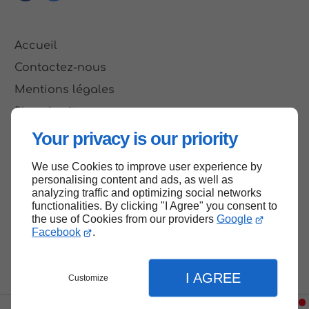
Accueil
Contactez-nous
Mentions légales
Plan du site
Your privacy is our priority
We use Cookies to improve user experience by
Haut de page
personalising content and ads, as well as
analyzing traffic and optimizing social networks
functionalities. By clicking "I Agree" you consent to
the use of Cookies from our providers
Google
Facebook
.
I AGREE
Customize