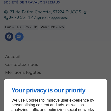
Zi de Petite Cocotte,
97224
DUCOS
09 70 35 14 47
Lun - Jeu :
07h - 17h
Ven :
07h - 12h
Accueil
Contactez-nous
Mentions légales
Plan du site
Your privacy is our priority
We use Cookies to improve user experience by
Haut de page
personalising content and ads, as well as
analyzing traffic and optimizing social networks