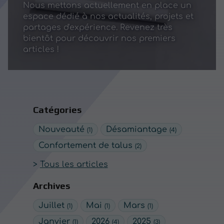
Nous mettons actuellement en place un
espace dédié à nos actualités, projets et
partages d'expérience. Revenez très
bientôt pour découvrir nos premiers
articles !
Catégories
Nouveauté
Désamiantage
(1)
(4)
Confortement de talus
(2)
Tous les articles
Archives
Juillet
Mai
Mars
(1)
(1)
(1)
Janvier
2026
2025
(1)
(4)
(3)