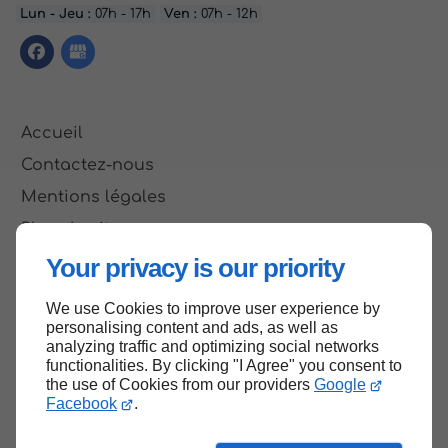
Lun - Jeu :
07h - 17h
Ven :
07h - 12h
Accueil
Contactez-nous
Mentions légales
Plan du site
Your privacy is our priority
We use Cookies to improve user experience by
Haut de page
personalising content and ads, as well as
analyzing traffic and optimizing social networks
functionalities. By clicking "I Agree" you consent to
the use of Cookies from our providers
Google
Facebook
.