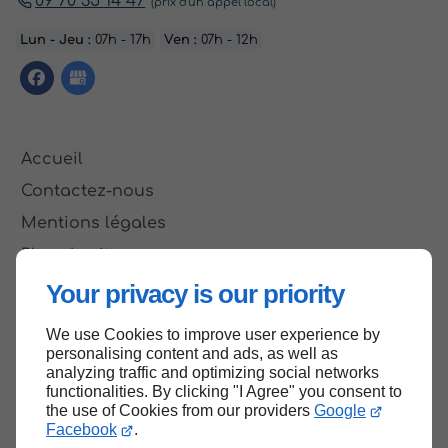
09 70 35 14 47
Lun - Jeu :
07h - 17h
Ven :
07h - 12h
Accueil
Contactez-nous
Mentions légales
Plan du site
Your privacy is our priority
We use Cookies to improve user experience by
Haut de page
personalising content and ads, as well as
analyzing traffic and optimizing social networks
functionalities. By clicking "I Agree" you consent to
the use of Cookies from our providers
Google
Facebook
.