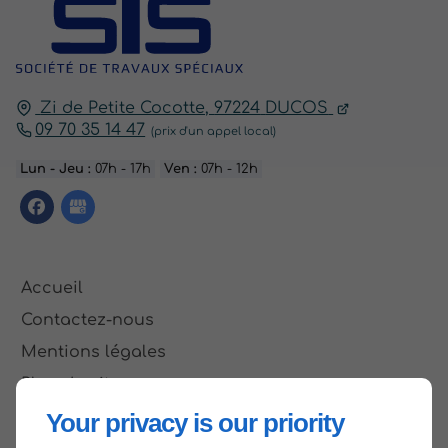
Zi de Petite Cocotte,
97224
DUCOS
09 70 35 14 47
Lun - Jeu :
07h - 17h
Ven :
07h - 12h
Accueil
Contactez-nous
Mentions légales
Plan du site
Your privacy is our priority